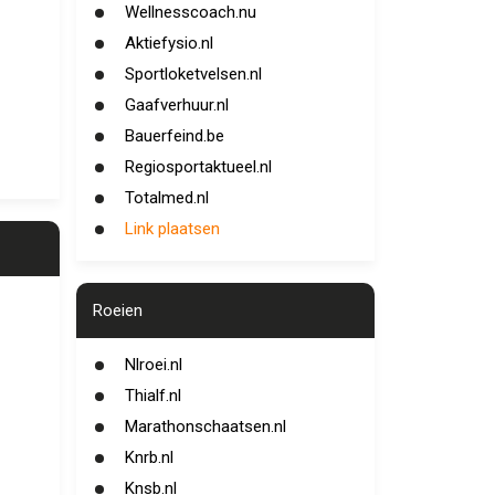
Wellnesscoach.nu
Aktiefysio.nl
Sportloketvelsen.nl
Gaafverhuur.nl
Bauerfeind.be
Regiosportaktueel.nl
Totalmed.nl
Link plaatsen
Roeien
Nlroei.nl
Thialf.nl
Marathonschaatsen.nl
Knrb.nl
Knsb.nl