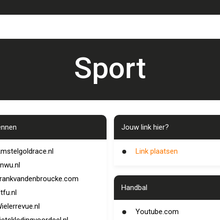
Sport
ennen
Jouw link hier?
mstelgoldrace.nl
Link plaatsen
nwu.nl
rankvandenbroucke.com
Handbal
tfu.nl
ielerrevue.nl
Youtube.com