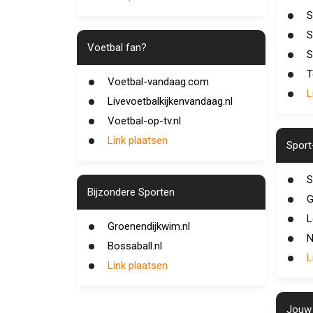
S
S
Voetbal fan?
S
T
Voetbal-vandaag.com
L
Livevoetbalkijkenvandaag.nl
Voetbal-op-tv.nl
Link plaatsen
Sport
S
Bijzondere Sporten
G
L
Groenendijkwim.nl
N
Bossaball.nl
L
Link plaatsen
Jouw 