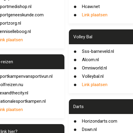
portmedishop.nl
Hcaw.net
portgeneeskunde.com
Link plaatsen
portzorg.nl
enniselleboog.nl
Volley Bal
ink plaatsen
Sss-barneveld.nl
Alcom.nl
-reizen
Omniworld.nl
portkampenvansportivun.nl
Volleybal.nl
olfreizen.nu
Link plaatsen
exandthecity.nl
ationalesportkampen.nl
Darts
ink plaatsen
Horizondarts.com
Dswn.nl
link hier?