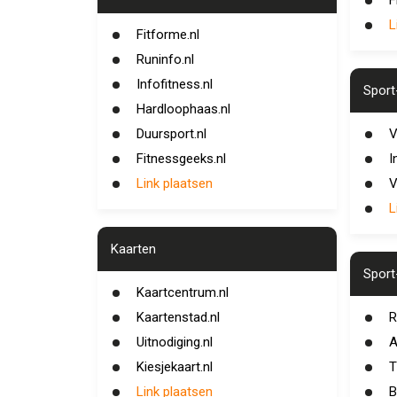
F
L
Fitforme.nl
Runinfo.nl
Infofitness.nl
Spor
Hardloophaas.nl
Duursport.nl
V
Fitnessgeeks.nl
I
Link plaatsen
V
L
Kaarten
Sport
Kaartcentrum.nl
Kaartenstad.nl
R
Uitnodiging.nl
A
Kiesjekaart.nl
T
Link plaatsen
B