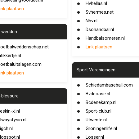
ietskledingvoordeel.nl
Hvhellas.nl
ink plaatsen
Svhermes.net
Nhv.nl
Dsohandbal.nl
t-wedden
Handbalsomeren.nl
oetbalweddenschap.net
Link plaatsen
ntikkertje.nl
oetbaluitslagen.com
Sport Verenigingen
ink plaatsen
Schiedambaseball.com
Bvdeoase.nl
-blessure
Bcdenekamp.nl
eskin-xl.nl
Sport-club.nl
lwaysfysio.nl
Utwente.nl
igch.nl
Groningenlife.nl
logspot.nl
Losser.nl