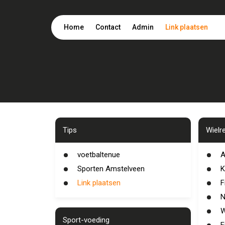
Home
Contact
Admin
Link plaatsen
Tips
Wielr
voetbaltenue
A
Sporten Amstelveen
K
Link plaatsen
F
N
W
Sport-voeding